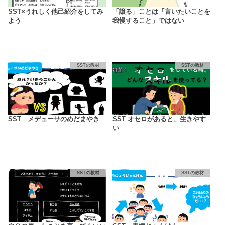
SST×うれしく他己紹介をしてみ
「譲る」ことは「言いたいことを
よう
我慢すること」ではない
SSTの教材
SSTの教材
SST メデューサのめだまやき
SST オセロがあると、生きやす
い
SSTの教材
SSTの教材