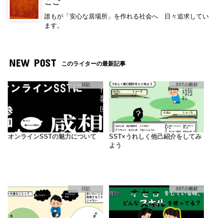
こご
誰もが「安心な居場所」を作れる社会へ 日々追求してい
ます。
NEW POST
このライターの最新記事
日記
SSTの教材
オンラインSSTの魅力について
SST×うれしく他己紹介をしてみ
よう
日記
SSTの教材