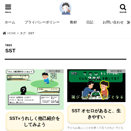
menu
search
ホーム
プライバシーポリシー
教材
日記
お問い合わせ
HOME
タグ : SST
SST
SSTの教材
SSTの教材
SST オセロがあると、生
きやすい
SST×うれしく他己紹介を
してみよう
子どもは遊ぶことが仕事って言うけれど 子ども