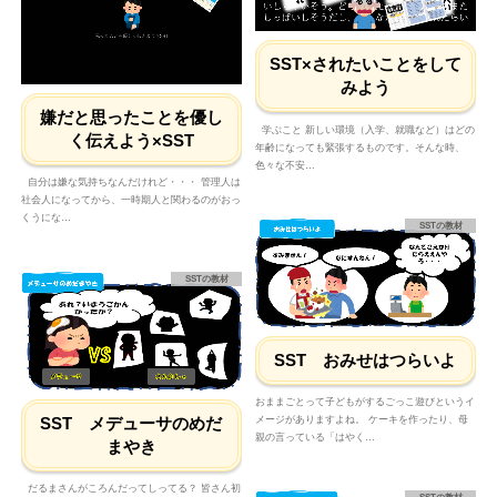
SST×されたいことをして
みよう
嫌だと思ったことを優し
学ぶこと 新しい環境（入学、就職など）はどの
く伝えよう×SST
年齢になっても緊張するものです。そんな時、
色々な不安…
自分は嫌な気持ちなんだけれど・・・ 管理人は
社会人になってから、一時期人と関わるのがおっ
くうにな…
SSTの教材
SSTの教材
SST おみせはつらいよ
おままごとって子どもがするごっこ遊びというイ
SST メデューサのめだ
メージがありますよね。 ケーキを作ったり、母
親の言っている「はやく…
まやき
だるまさんがころんだってしってる？ 皆さん初