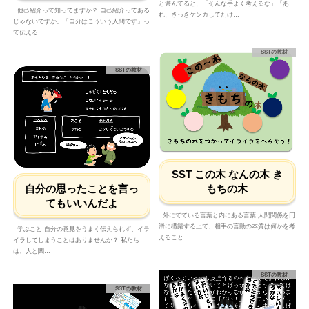
と遊んでると、「そんな手よく考えるな」「あ
他己紹介って知ってますか？ 自己紹介ってある
れ、さっきケンカしてたけ…
じゃないですか。「自分はこういう人間です」っ
て伝える…
SSTの教材
SSTの教材
SST この木 なんの木 き
自分の思ったことを言っ
もちの木
てもいいんだよ
外にでている言葉と内にある言葉 人間関係を円
滑に構築する上で、相手の言動の本質は何かを考
学ぶこと 自分の意見をうまく伝えられず、イラ
えること…
イラしてしまうことはありませんか？ 私たち
は、人と関…
SSTの教材
SSTの教材