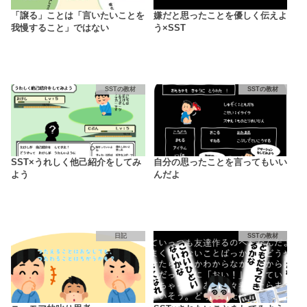
「譲る」ことは「言いたいことを
嫌だと思ったことを優しく伝えよ
我慢すること」ではない
う×SST
SSTの教材
SSTの教材
SST×うれしく他己紹介をしてみ
自分の思ったことを言ってもいい
よう
んだよ
日記
SSTの教材