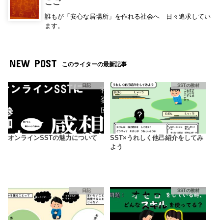
こご
誰もが「安心な居場所」を作れる社会へ 日々追求してい
ます。
NEW POST
このライターの最新記事
日記
SSTの教材
オンラインSSTの魅力について
SST×うれしく他己紹介をしてみ
よう
日記
SSTの教材