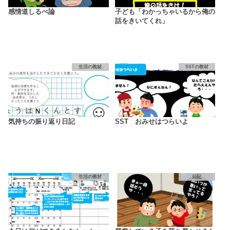
感情道しるべ論
子ども「わかっちゃいるから俺の
話をきいてくれ」
生活の教材
SSTの教材
気持ちの振り返り日記
SST おみせはつらいよ
生活の教材
日記